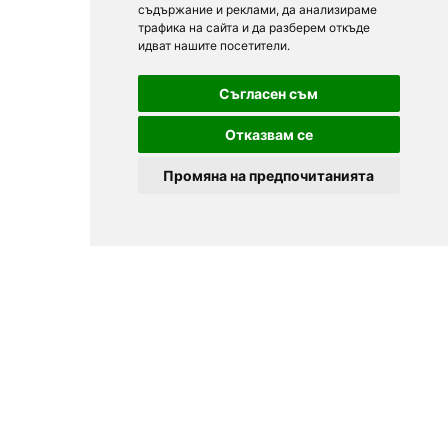
съдържание и реклами, да анализираме
трафика на сайта и да разберем откъде
идват нашите посетители.
Съгласен съм
Отказвам се
Промяна на предпочитанията
© 2025
Zavedenia.bg - каталог за заведения София, Пловдив,
Варна, Банско. Актуална информация за заведенията в
България.