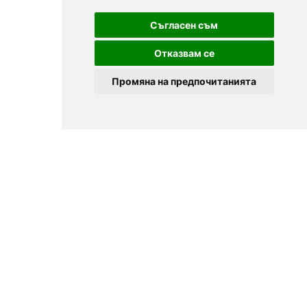
Съгласен съм
Отказвам се
Промяна на предпочитанията
© 2025
Zavedenia.bg - каталог за заведения София, Пловдив,
Варна, Банско. Актуална информация за заведенията в
България.
Изберете ресторант, бар, клуб, механа или пицария. Резервирайте маса
онлайн. Поръчайте храна за вкъщи. Вижте актуални оферти, събития,
дигитални менюта. Ресторанти за специални поводи, ресторанти с