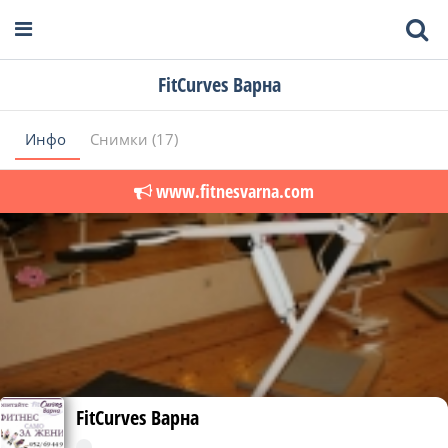
FitCurves Варна
Инфо
Снимки (17)
www.fitnesvarna.com
FitCurves Варна