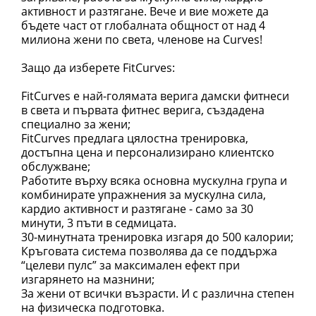
активност и разтягане. Вече и вие можете да
бъдете част от глобалната общност от над 4
милиона жени по света, членове на Curves!
Защо да изберете FitCurves:
FitCurves е най-голямата верига дамски фитнеси
в света и първата фитнес верига, създадена
специално за жени;
FitCurves предлага цялостна тренировка,
достъпна цена и персонализирано клиентско
обслужване;
Работите върху всяка основна мускулна група и
комбинирате упражнения за мускулна сила,
кардио активност и разтягане - само за 30
минути, 3 пъти в седмицата.
30-минутната тренировка изгаря до 500 калории;
Кръговата система позволява да се поддържа
“целеви пулс” за максимален ефект при
изгарянето на мазнини;
За жени от всички възрасти. И с различна степен
на физическа подготовка.