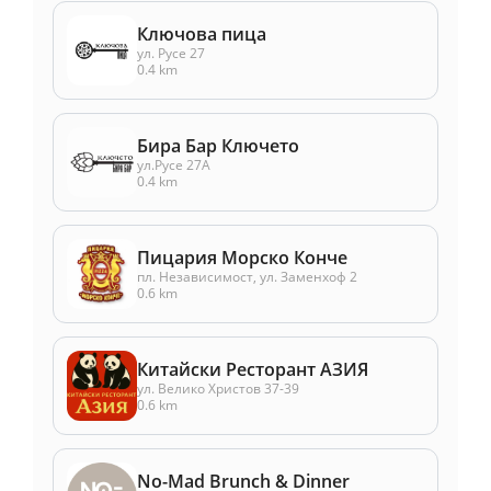
Ключова пица
ул. Русе 27
0.4 km
Бира Бар Ключето
ул.Русе 27А
0.4 km
Пицария Морско Конче
пл. Независимост, ул. Заменхоф 2
0.6 km
Китайски Ресторант АЗИЯ
ул. Велико Христов 37-39
0.6 km
No-Mad Brunch & Dinner