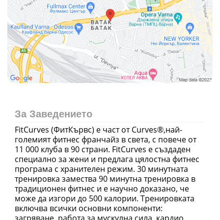
За Заведението
FitCurves (ФитКървс) е част от Curves®,най-
големият фитнес франчайз в света, с повече от
11 000 клуба в 90 страни. FitCurves е създаден
специално за жени и предлага цялостна фитнес
програма с хранителен режим. 30 минутната
тренировка замества 90 минутна тренировка в
традиционен фитнес и е научно доказано, че
може да изгори до 500 калории. Тренировката
включва всички основни компоненти:
загряване, работа за мускулна сила, кардио