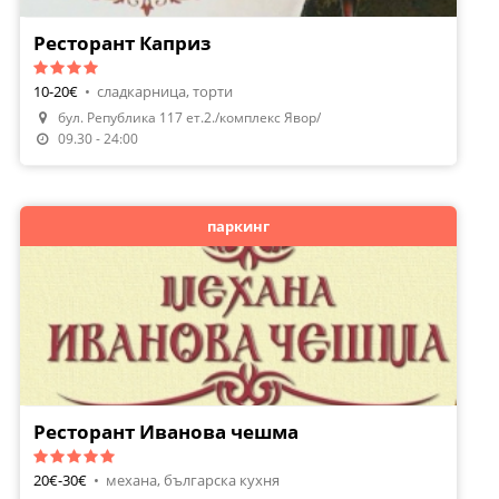
Ресторант Каприз
10-20€
•
сладкарница, торти
бул. Република 117 ет.2./комплекс Явор/
Направи Резервация
09.30 - 24:00
паркинг
Ресторант Иванова чешма
20€-30€
•
механа, българска кухня