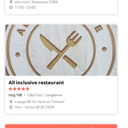
местност Зеленика-3 064
Направи Резервация
11:00 - 23:00
All inclusive restaurant
под 10€
•
Take Out , сандвичи
сграда Б8 /от пътя за Тополи/
пон. - петък 08:30-18:00