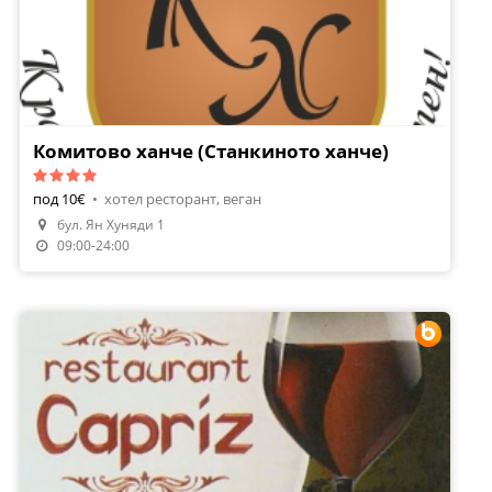
Комитово ханче (Станкиното ханче)
под 10€
•
хотел ресторант, веган
бул. Ян Хуняди 1
Направи Резервация
09:00-24:00