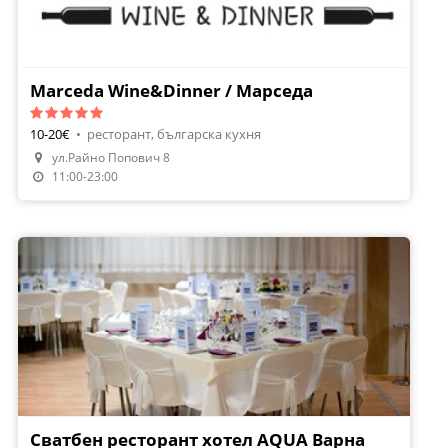
Marceda Wine&Dinner / Марседа
10-20€
•
ресторант, българска кухня
Направи Резервация
ул.Райно Попович 8
Поръчай Храна
11:00-23:00
Сватбен ресторант хотел AQUA Варна