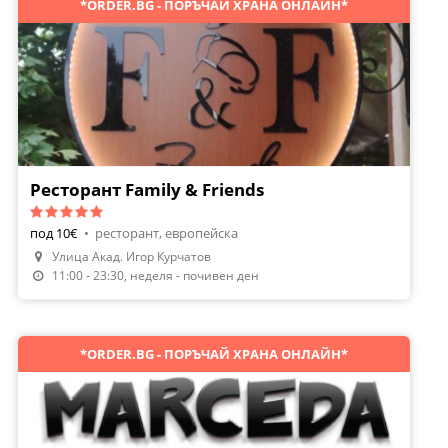
*ORDER.BG - ПОРЪЧАЙ ХРАНА ОНЛАЙН*
Ресторант Family & Friends
под 10€
•
ресторант, европейска
Направи Резервация
Улица Акад. Игор Курчатов
Поръчай Храна
11:00 - 23:30, неделя - почивен ден
*ORDER.BG - ПОРЪЧАЙ ХРАНА ОНЛАЙН*