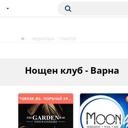
Избери Град
Zavedenia Начало
/
Заведения Варна
/
Нощен Клуб
София
Пловдив
Варна
Нощен клуб - Варна
СОФ
Бургас
В. Търново
Банско
*ORDER.BG - ПОРЪЧАЙ ХРАНА ОНЛАЙН*
Всички останали
Бан