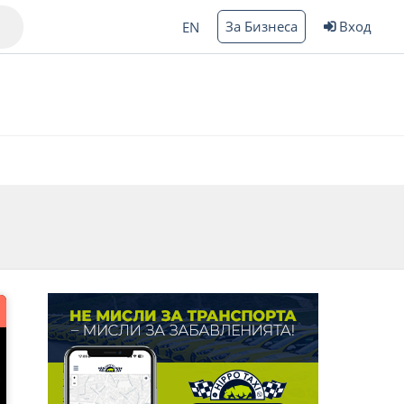
За Бизнеса
Вход
EN
Варна
ргас
*