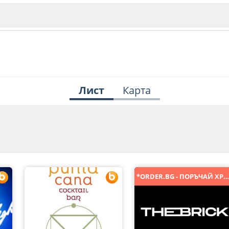
Лист
Карта
ИЯ
В. Търново
Бу
Пловдив
*ORDER.BG - ПОРЪЧАЙ ХРАНА ОНЛАЙН
ско