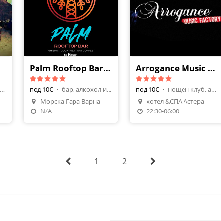
Palm Rooftop Bar by Djanam
Arrogance Music Factory
бар, алкохол и напитки
под 10€
•
бар, алкохол и напитки
под 10€
•
нощен клуб, алкохол и напитки
Морска Гара Варна
хотел &СПА Астера
N/A
22:30-06:00
1
2