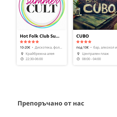
Hot Folk Club Summer Cult
CUBO
10-20€
•
Дискотека, фолк клуб
под 10€
•
Крайбрежна алея
Централен плаж
22:30-06:00
08:00 - 04:00
Препоръчано от нас