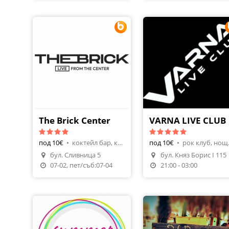
The Brick Center
VARNA LIVE CLUB
под 10€
•
коктейл бар, коктейли
под 10€
•
рок 
бул. Сливница 5
бул. Княз Борис I 115
Направи Резервация
Направи Резерваци
07-02, пет/съб:07-04
21:00 - 03:00