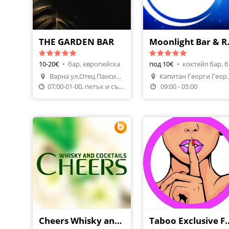
THE GARDEN BAR
Moonlig
10-20€
•
бар, европейска
под 10€
•
ко
Направи Резервация
Варна ул.Отец Паисий 22
Капитан 
Поръчай Храна
Направи Резерваци
07;00-01-00, петък и събота: 07:00-03:00
09:00 - 05:00
Cheers Whisky and Cocktails
Taboo Exclusiv