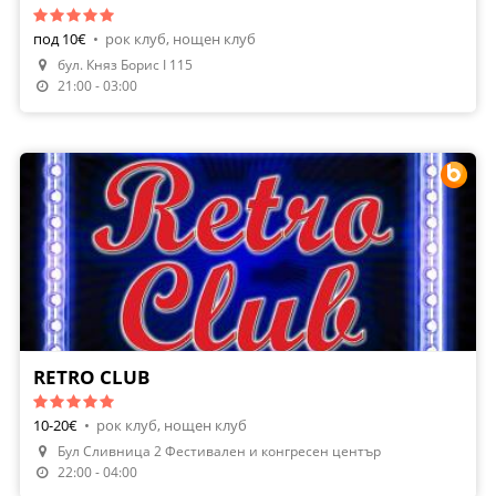
под 10€
•
рок клуб, нощен клуб
бул. Княз Борис I 115
Направи Резервация
21:00 - 03:00
RETRO CLUB
10-20€
•
рок клуб, нощен клуб
Бул Сливница 2 Фестивален и конгресен център
Направи Резервация
22:00 - 04:00