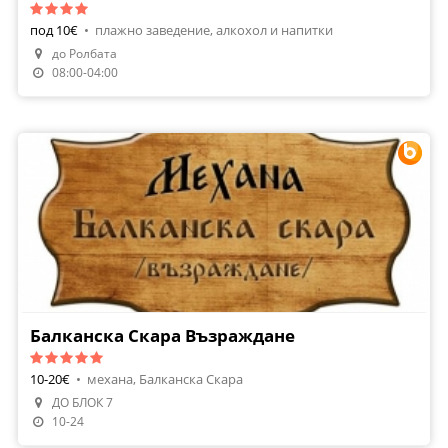
под 10€
•
плажно заведение, алкохол и напитки
до Ролбата
Направи Резервация
08:00-04:00
Балканска Скара Възраждане
10-20€
•
механа, Балканска Скара
ДО БЛОК 7
Направи Резервация
10-24