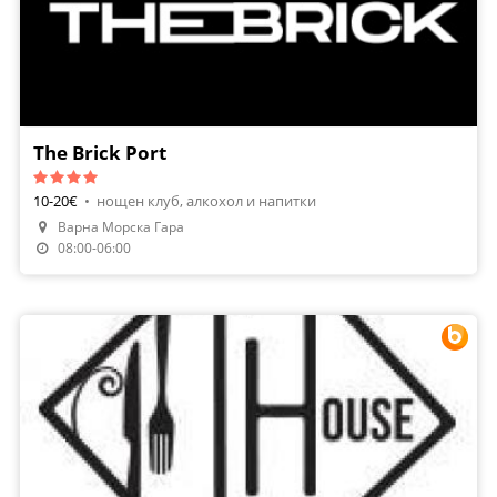
The Brick Port
10-20€
•
нощен клуб, алкохол и напитки
Направи Резервация
Варна Морска Гара
Поръчай Храна
08:00-06:00