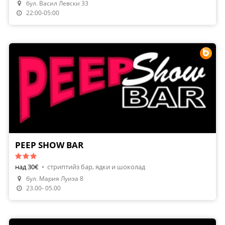
бул. Васил Левски 33
22:00-05:00
PEEP SHOW BAR
над 30€
•
стриптийз бар, ядки и шоколад
бул. Мария Луиза 8
Направи Резервация
23.00- 05.00