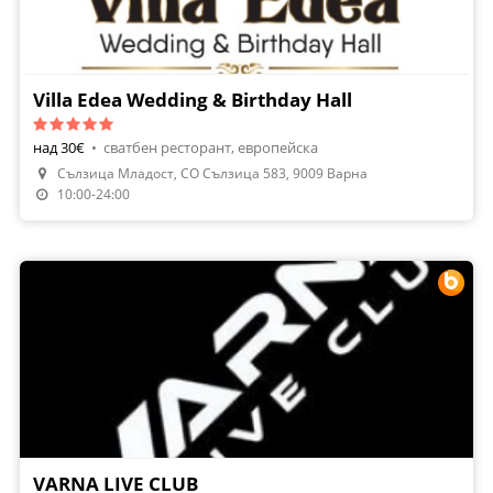
Villa Edea Wedding & Birthday Hall
над 30€
•
сватбен ресторант, европейска
Сълзица Младост, СО Сълзица 583, 9009 Варна
Направи Резервация
10:00-24:00
VARNA LIVE CLUB