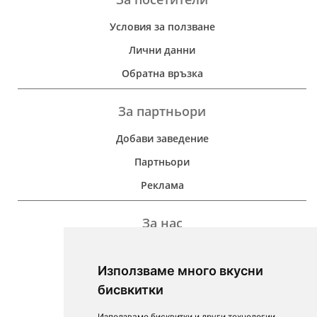
Условия за ползване
Лични данни
Обратна връзка
За партньори
Добави заведение
Партньори
Реклама
За нас
Дейност
Използваме много вкусни
Контакти
бисвкитки
For Investors
Използваме бисквитки и други технологии