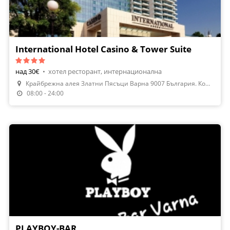
International Hotel Casino & Tower Suite
над 30€
•
хотел ресторант, интернационална
Крайбрежна алея Златни Пясъци Варна 9007 България. Комплекс Ин
08:00 - 24:00
PLAYBOY-BAR