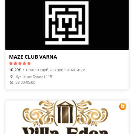
MAZE CLUB VARNA
10-20€
•
нощен клуб, алкохол и напитки
бул. Княз Борис I 115
23:00-05:00