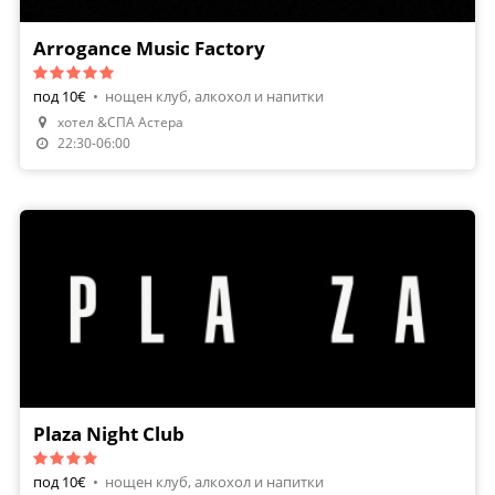
Arrogance Music Factory
под 10€
•
нощен клуб, алкохол и напитки
хотел &СПА Астера
22:30-06:00
Plaza Night Club
под 10€
•
нощен клуб, алкохол и напитки