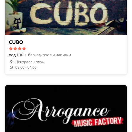
CUBO
под 10€
•
бар, алкохол и напитки
Централен плаж
08:00 - 04:00