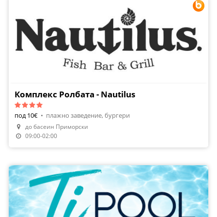
Комплекс Ролбата - Nautilus
под 10€
•
плажно заведение, бургери
до басеин Приморски
Направи Резервация
09:00-02:00