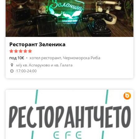
Ресторант Зеленика
под 10€
•
хотел ресторант, Черноморска Риба
м/у кв. Аспарухово и кв. Галата
Направи Резервация
17:00-24:00