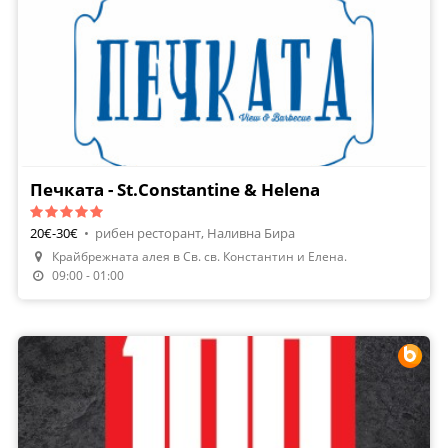
Печката - St.Constantine & Helena
20€-30€
•
рибен ресторант, Наливна Бира
Крайбрежната алея в Св. св. Константин и Елена.
09:00 - 01:00