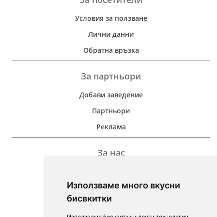
Условия за ползване
Лични данни
Обратна връзка
За партньори
Добави заведение
Партньори
Реклама
За нас
Дейност
Използваме много вкусни
Контакти
бисвкитки
For Investors
Използваме бисквитки и други технологии