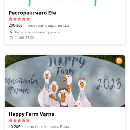
Ресторантчето Efe
20€-30€
•
ресторант, европейска
Рибарско селище Траката
Направи Резервация
11:00-23:00
Happy Farm Varna
10-20€
•
вино бар, Наливна Бира