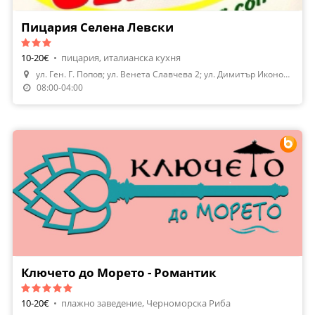
Пицария Селена Левски
10-20€
•
пицария, италианска кухня
ул. Ген. Г. Попов; ул. Венета Славчева 2; ул. Димитър Икономов 21
Направи Резервация
08:00-04:00
Ключето до Морето - Романтик
10-20€
•
плажно заведение, Черноморска Риба