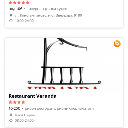
под 10€
•
таверна, гръцка кухня
с. . Константиново, м-ст Звездица, 9180
Направи Резервация
10:00-24:00
Restaurant Veranda
10-20€
•
рибен ресторант, рибни специалитети
Алея Първа
Направи Резервация
08:00-24:00