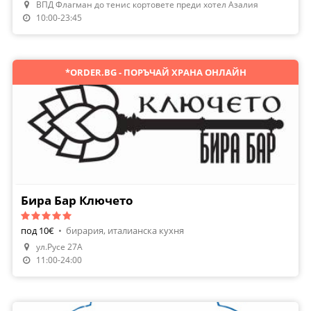
ВПД Флагман до тенис кортовете преди хотел Азалия
Направи Резервация
10:00-23:45
*ORDER.BG - ПОРЪЧАЙ ХРАНА ОНЛАЙН
Бира Бар Ключето
под 10€
•
бирария, италианска кухня
Направи Резервация
ул.Русе 27А
Поръчай Храна
11:00-24:00